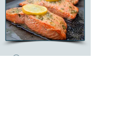
Sağlık Haberleri:
Tuz tüketimi ne kadar azaltılırsa,
ölüm oranları da o kadar
azalmaktadır. Başka bir deyişle;
günde alınan her 1 gram (yarım çay
kaşığı) fazla tuz, erken ölüm riskini
yaklaşık %12 arttırmaktadır.