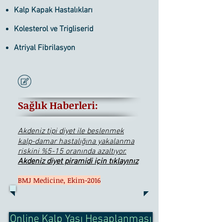
Kalp Kapak Hastalıkları
Kolesterol ve Trigliserid
Atriyal Fibrilasyon
Sağlık Haberleri:
Akdeniz tipi diyet ile beslenmek
kalp-damar hastalığına yakalanma
riskini %5-15 oranında azaltıyor.
Akdeniz diyet piramidi için tıklayınız
BMJ Medicine, Ekim-2016
Online Kalp Yaşı Hesaplanması