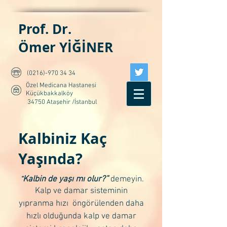
Prof. Dr.
Ömer YİĞİNER
(0216)-970 34 34
Özel Medicana Hastanesi
Küçükbakkalköy
34750 Ataşehir /İstanbul
Kalbiniz Kaç
Yaşında?
Kalbin de yaşı mı olur?”
demeyin.
“
Kalp ve damar sisteminin
yıpranma hızı öngörülenden daha
hızlı olduğunda kalp ve damar